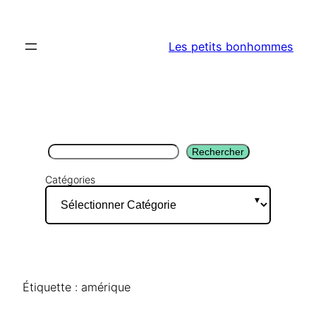
Aller
au
Les petits bonhommes
contenu
Rechercher
Rechercher
Catégories
Étiquette :
amérique