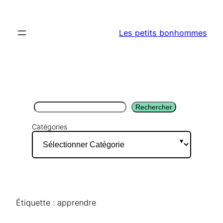
Aller
au
Les petits bonhommes
contenu
Rechercher
Rechercher
Catégories
Étiquette :
apprendre