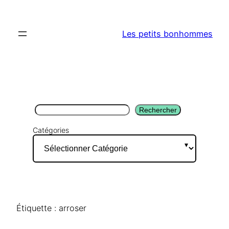
Aller
au
Les petits bonhommes
contenu
Rechercher
Rechercher
Catégories
Étiquette :
arroser