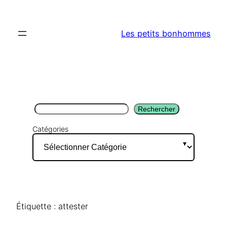
Aller
au
Les petits bonhommes
contenu
Rechercher
Rechercher
Catégories
Étiquette :
attester