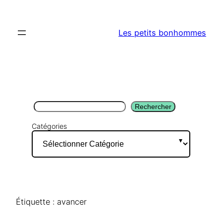
Aller
au
Les petits bonhommes
contenu
Rechercher
Rechercher
Catégories
Étiquette :
avancer