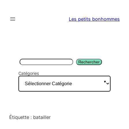
Aller
au
Les petits bonhommes
contenu
Rechercher
Rechercher
Catégories
Étiquette :
batailler