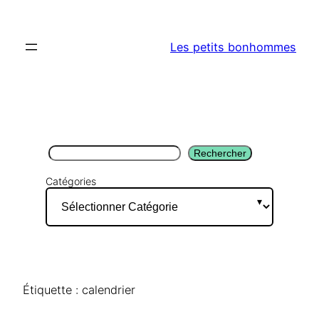
Aller
au
Les petits bonhommes
contenu
Rechercher
Rechercher
Catégories
Étiquette :
calendrier