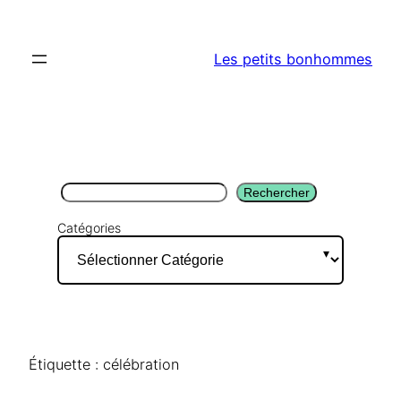
Aller
au
Les petits bonhommes
contenu
Rechercher
Rechercher
Catégories
Étiquette :
célébration