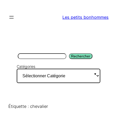
Aller
au
Les petits bonhommes
contenu
Rechercher
Rechercher
Catégories
Étiquette :
chevalier