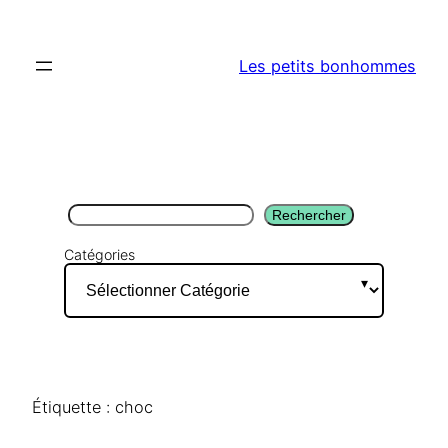
Aller
au
Les petits bonhommes
contenu
Rechercher
Rechercher
Catégories
Étiquette :
choc