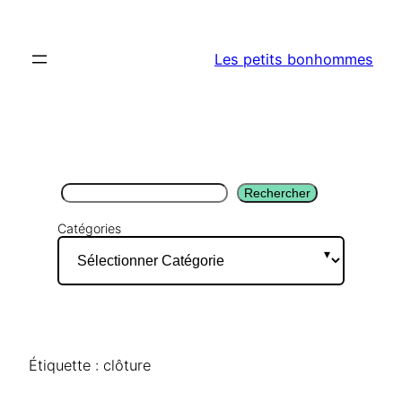
Aller
au
Les petits bonhommes
contenu
Rechercher
Rechercher
Catégories
Étiquette :
clôture