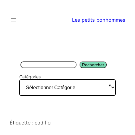
Aller
au
Les petits bonhommes
contenu
Rechercher
Rechercher
Catégories
Étiquette :
codifier