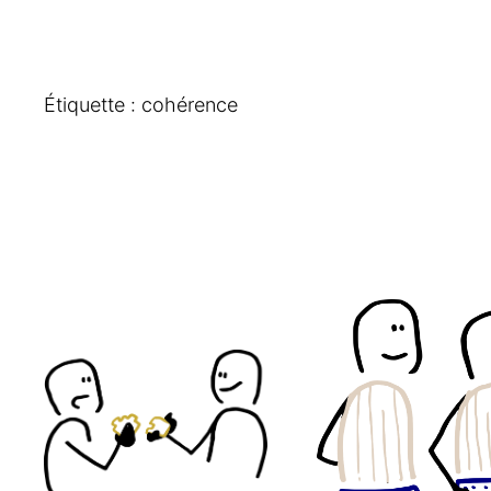
Étiquette :
cohérence