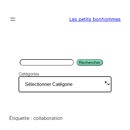
Aller
au
Les petits bonhommes
contenu
Rechercher
Rechercher
Catégories
Étiquette :
collaboration