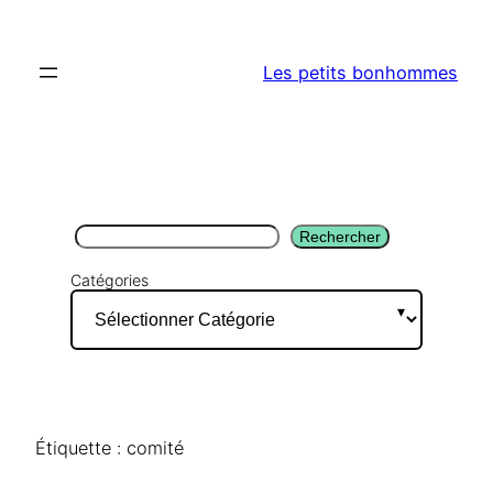
Aller
au
Les petits bonhommes
contenu
Rechercher
Rechercher
Catégories
Étiquette :
comité