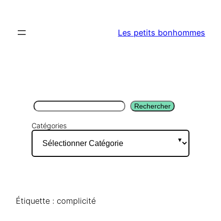
Aller
au
Les petits bonhommes
contenu
Rechercher
Rechercher
Catégories
Étiquette :
complicité