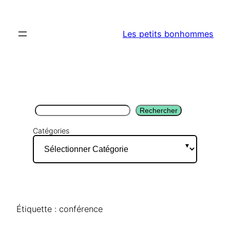
Aller
au
Les petits bonhommes
contenu
Rechercher
Rechercher
Catégories
Étiquette :
conférence