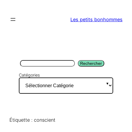
Aller
au
Les petits bonhommes
contenu
Rechercher
Rechercher
Catégories
Étiquette :
conscient