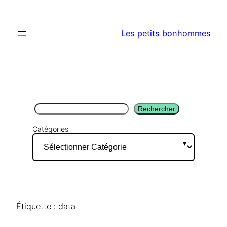
Aller
au
Les petits bonhommes
contenu
Rechercher
Rechercher
Catégories
Étiquette :
data