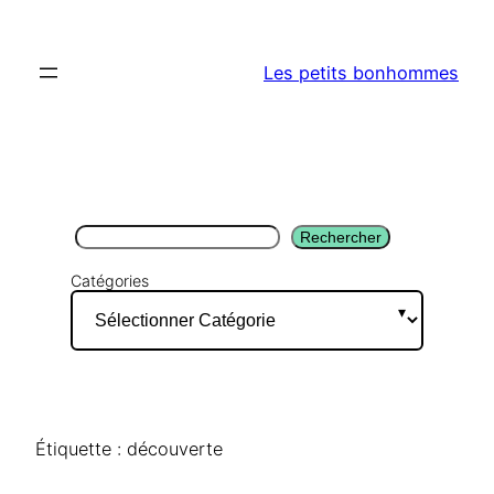
Aller
au
Les petits bonhommes
contenu
Rechercher
Rechercher
Catégories
Étiquette :
découverte