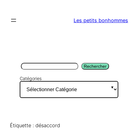
Aller
au
Les petits bonhommes
contenu
Rechercher
Rechercher
Catégories
Étiquette :
désaccord