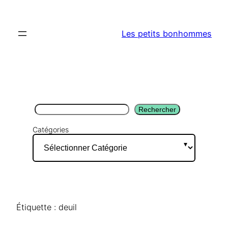
Aller
au
Les petits bonhommes
contenu
Rechercher
Rechercher
Catégories
Étiquette :
deuil