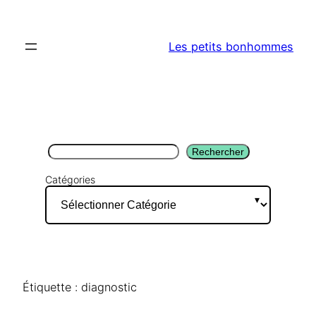
Aller
au
Les petits bonhommes
contenu
Rechercher
Rechercher
Catégories
Étiquette :
diagnostic