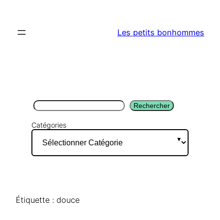
Aller
au
Les petits bonhommes
contenu
Rechercher
Rechercher
Catégories
Étiquette :
douce