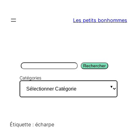
Aller
au
Les petits bonhommes
contenu
Rechercher
Rechercher
Catégories
Étiquette :
écharpe