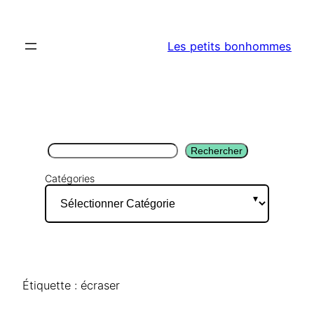
Aller
au
Les petits bonhommes
contenu
Rechercher
Rechercher
Catégories
Étiquette :
écraser