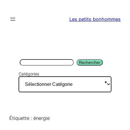
Aller
au
Les petits bonhommes
contenu
Rechercher
Rechercher
Catégories
Étiquette :
énergie