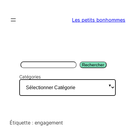
Aller
au
Les petits bonhommes
contenu
Rechercher
Rechercher
Catégories
Étiquette :
engagement