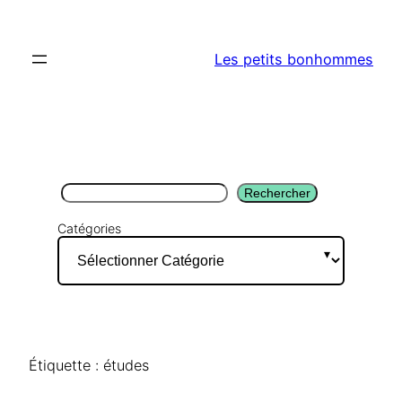
Aller
au
Les petits bonhommes
contenu
Rechercher
Rechercher
Catégories
Étiquette :
études