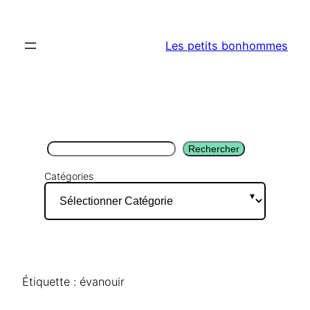
Aller
au
Les petits bonhommes
contenu
Rechercher
Rechercher
Catégories
Étiquette :
évanouir