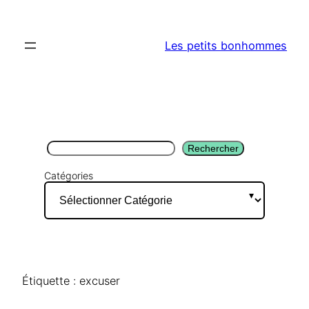
Aller
au
Les petits bonhommes
contenu
Rechercher
Rechercher
Catégories
Étiquette :
excuser