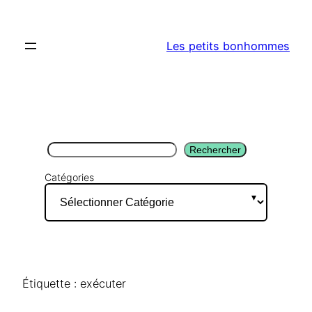
Aller
au
Les petits bonhommes
contenu
Rechercher
Rechercher
Catégories
Étiquette :
exécuter