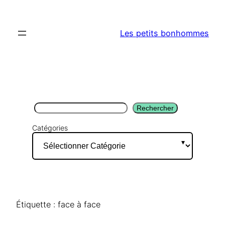
Aller
au
Les petits bonhommes
contenu
Rechercher
Rechercher
Catégories
Étiquette :
face à face