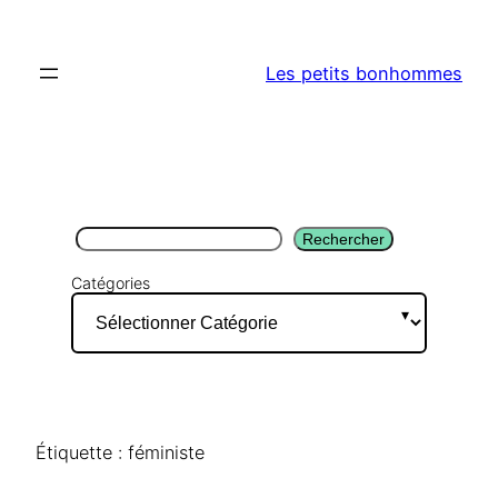
Aller
au
Les petits bonhommes
contenu
Rechercher
Rechercher
Catégories
Étiquette :
féministe