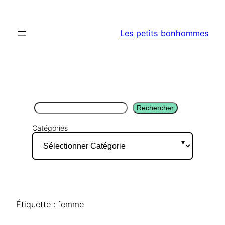
Aller
au
Les petits bonhommes
contenu
Rechercher
Rechercher
Catégories
Étiquette :
femme