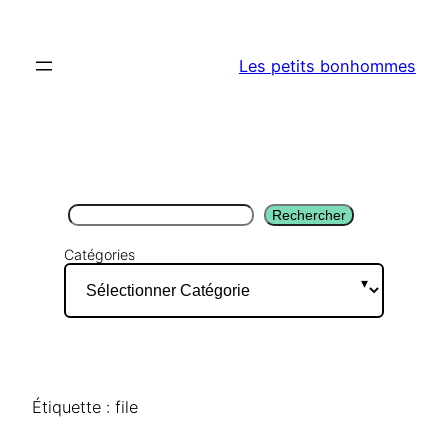
Aller
au
Les petits bonhommes
contenu
Rechercher
Rechercher
Catégories
Étiquette :
file