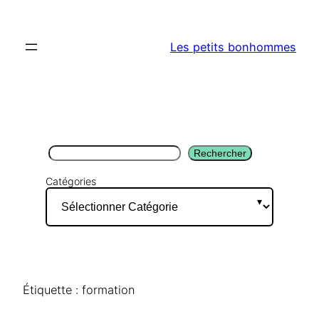
Aller
au
Les petits bonhommes
contenu
Rechercher
Rechercher
Catégories
Étiquette :
formation