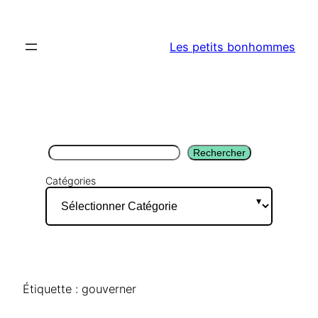
Aller
au
Les petits bonhommes
contenu
Rechercher
Rechercher
Catégories
Étiquette :
gouverner