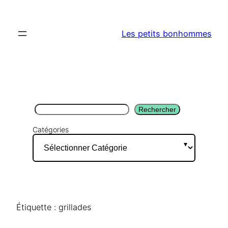
Aller
au
Les petits bonhommes
contenu
Rechercher
Rechercher
Catégories
Étiquette :
grillades