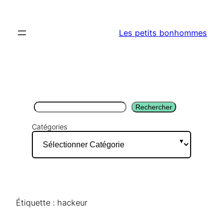
Aller
au
Les petits bonhommes
contenu
Rechercher
Rechercher
Catégories
Étiquette :
hackeur