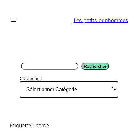
Aller
au
Les petits bonhommes
contenu
Rechercher
Rechercher
Catégories
Étiquette :
herbe