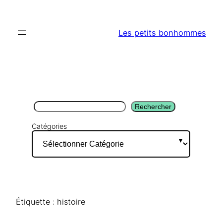
Aller
au
Les petits bonhommes
contenu
Rechercher
Rechercher
Catégories
Étiquette :
histoire