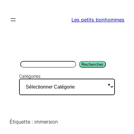
Aller
au
Les petits bonhommes
contenu
Rechercher
Rechercher
Catégories
Étiquette :
immersion