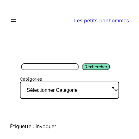
Aller
au
Les petits bonhommes
contenu
Rechercher
Rechercher
Catégories
Étiquette :
invoquer