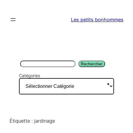
Aller
au
Les petits bonhommes
contenu
Rechercher
Rechercher
Catégories
Étiquette :
jardinage