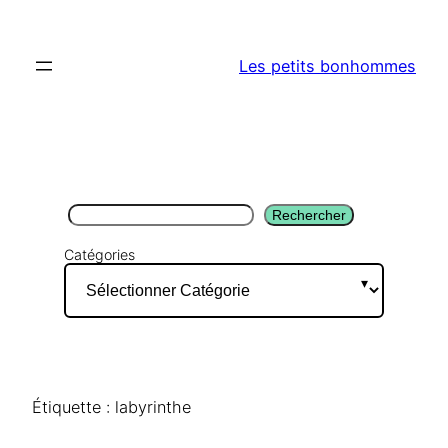
Aller
au
Les petits bonhommes
contenu
Rechercher
Rechercher
Catégories
Étiquette :
labyrinthe