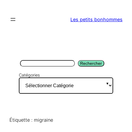
Aller
au
Les petits bonhommes
contenu
Rechercher
Rechercher
Catégories
Étiquette :
migraine