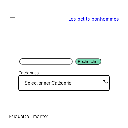
Aller
au
Les petits bonhommes
contenu
Rechercher
Rechercher
Catégories
Étiquette :
monter