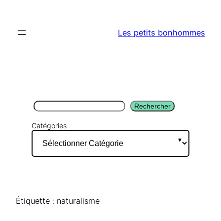
Aller
au
Les petits bonhommes
contenu
Rechercher
Rechercher
Catégories
Étiquette :
naturalisme