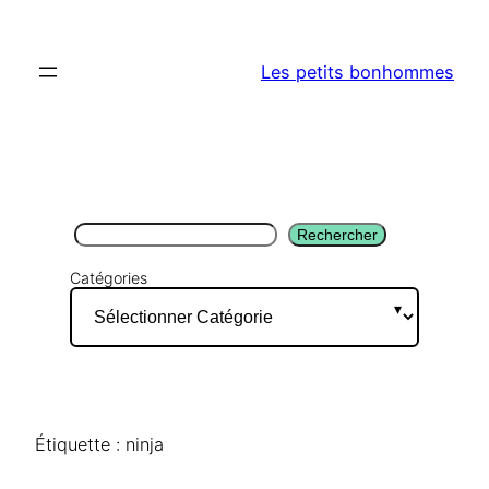
Aller
au
Les petits bonhommes
contenu
Rechercher
Rechercher
Catégories
Étiquette :
ninja